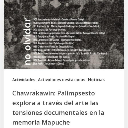
Palimpsesto
explora
a
través
del
arte
las
tensiones
documentales
Actividades
Actividades destacadas
Noticias
en
Chawrakawin: Palimpsesto
la
explora a través del arte las
memoria
tensiones documentales en la
Mapuche
memoria Mapuche