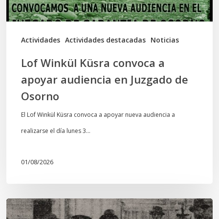
en
Juzgado
de
Actividades
Actividades destacadas
Noticias
Osorno
Lof Winkül Küsra convoca a
apoyar audiencia en Juzgado de
Osorno
El Lof Winkül Küsra convoca a apoyar nueva audiencia a
realizarse el día lunes 3…
01/08/2026
Chawrakawin: