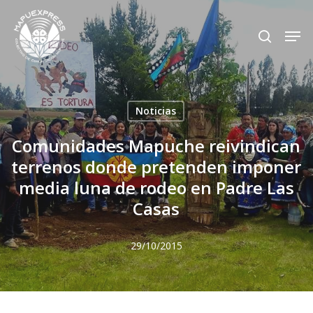
Skip
Men
search
to
Close
main
Menu
content
Noticias
Comunidades Mapuche reivindican
terrenos donde pretenden imponer
media luna de rodeo en Padre Las
Casas
29/10/2015