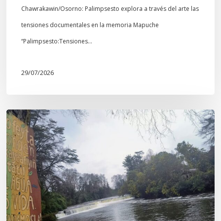
Chawrakawin/Osorno: Palimpsesto explora a través del arte las
tensiones documentales en la memoria Mapuche
“Palimpsesto:Tensiones…
29/07/2026
En
defensa
del
Salto
Donguil
y
el