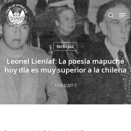
Skip
Men
search
to
Close
main
Menu
content
Noticias
Leonel Lienlaf: La poesía mapuche
hoy día es muy superior a la chilena
11/02/2017