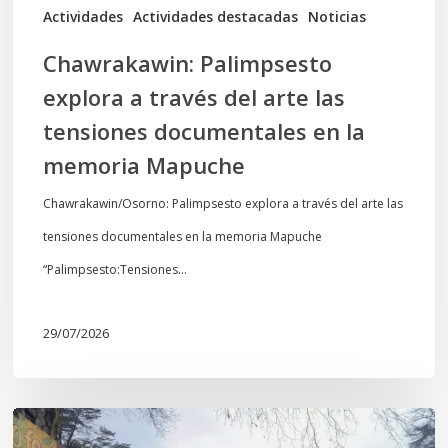
documentales
Actividades
Actividades destacadas
Noticias
en
Chawrakawin: Palimpsesto
la
explora a través del arte las
memoria
tensiones documentales en la
Mapuche
memoria Mapuche
Chawrakawin/Osorno: Palimpsesto explora a través del arte las
tensiones documentales en la memoria Mapuche
“Palimpsesto:Tensiones…
29/07/2026
En