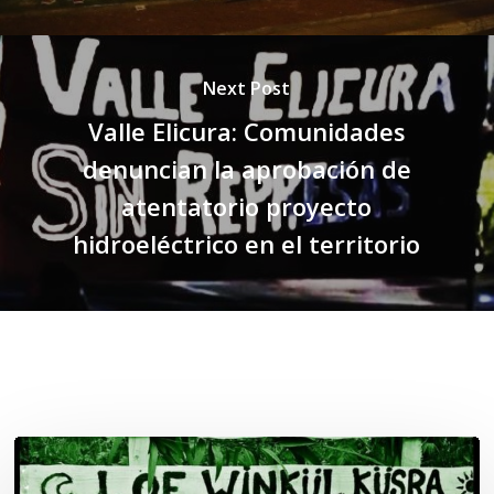
Next Post
Valle Elicura: Comunidades
denuncian la aprobación de
atentatorio proyecto
hidroeléctrico en el territorio
Related Posts
Lof
Winkül