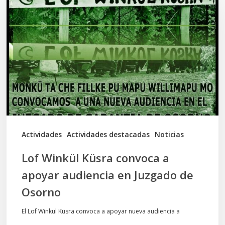
Küsra
convoca
a
apoyar
audiencia
en
Juzgado
de
Actividades
Actividades destacadas
Noticias
Osorno
Lof Winkül Küsra convoca a
apoyar audiencia en Juzgado de
Osorno
El Lof Winkül Küsra convoca a apoyar nueva audiencia a