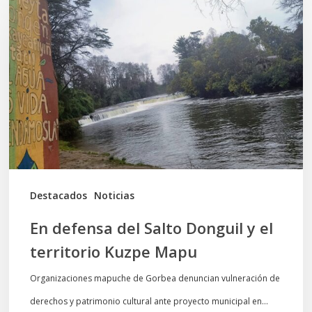
defensa
del
Salto
Donguil
y
el
territorio
Kuzpe
Mapu
Destacados
Noticias
En defensa del Salto Donguil y el
territorio Kuzpe Mapu
Organizaciones mapuche de Gorbea denuncian vulneración de
derechos y patrimonio cultural ante proyecto municipal en…