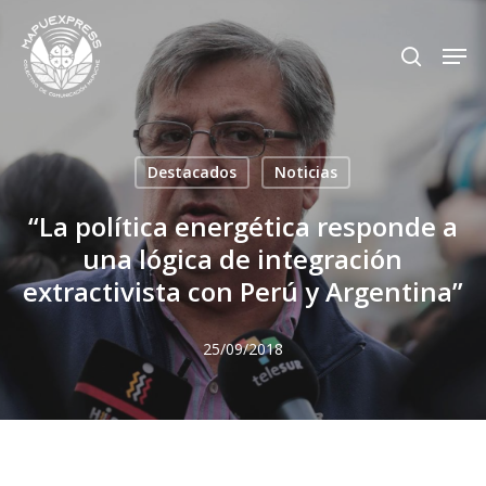
Skip
Men
search
to
Close
main
Menu
content
Destacados
Noticias
“La política energética responde a
una lógica de integración
extractivista con Perú y Argentina”
25/09/2018