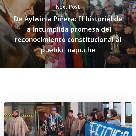
Next Post
De Aylwin a Piñera: El historial de
la incumplida promesa del
reconocimiento constitucional al
pueblo mapuche
Related Posts
Osorno:
Lof
Winkul