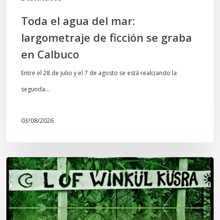
Calbuco
Toda el agua del mar:
largometraje de ficción se graba
en Calbuco
Entre el 28 de julio y el 7 de agosto se está realizando la
segunda…
03/08/2026
Lof
Winkül
Küsra
convoca