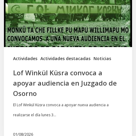
a
apoyar
audiencia
en
Juzgado
de
Actividades
Actividades destacadas
Noticias
Osorno
Lof Winkül Küsra convoca a
apoyar audiencia en Juzgado de
Osorno
El Lof Winkül Küsra convoca a apoyar nueva audiencia a
realizarse el día lunes 3…
01/08/2026