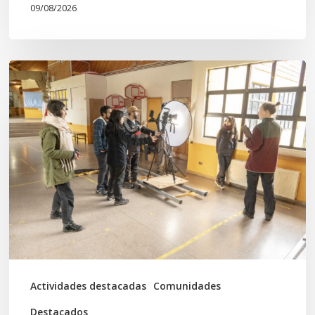
09/08/2026
Toda
el
agua
del
mar:
largometraje
de
ficción
se
graba
Actividades destacadas
Comunidades
en
Destacados