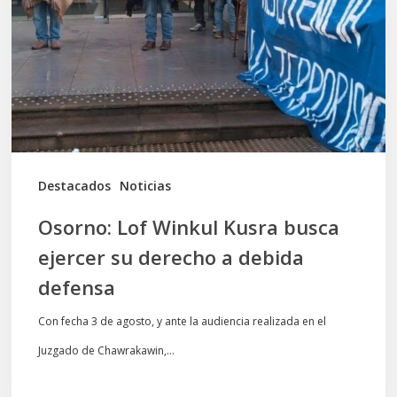
Kusra
busca
ejercer
su
derecho
a
debida
Destacados
Noticias
defensa
Osorno: Lof Winkul Kusra busca
ejercer su derecho a debida
defensa
Con fecha 3 de agosto, y ante la audiencia realizada en el
Juzgado de Chawrakawin,…