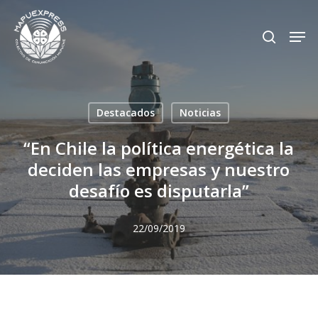
Skip
Men
search
to
Close
main
Menu
content
Destacados
Noticias
“En Chile la política energética la
deciden las empresas y nuestro
desafío es disputarla”
22/09/2019