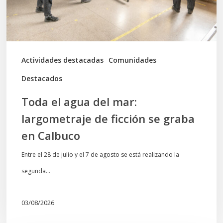
de
ficción
se
graba
Actividades destacadas
Comunidades
en
Destacados
Calbuco
Toda el agua del mar:
largometraje de ficción se graba
en Calbuco
Entre el 28 de julio y el 7 de agosto se está realizando la
segunda…
03/08/2026