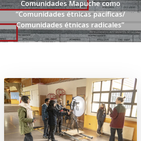
Comunidades Mapuche como
“Comunidades étnicas pacíficas/
Comunidades étnicas radicales”
Related Posts
Toda
el
agua
del
mar:
largometraje