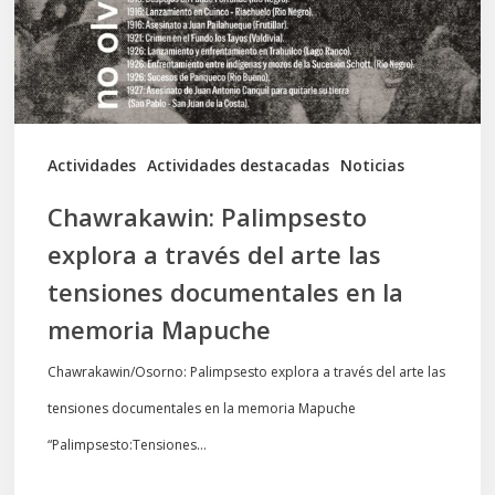
del
arte
las
tensiones
documentales
Actividades
Actividades destacadas
Noticias
en
Chawrakawin: Palimpsesto
la
explora a través del arte las
memoria
tensiones documentales en la
Mapuche
memoria Mapuche
Chawrakawin/Osorno: Palimpsesto explora a través del arte las
tensiones documentales en la memoria Mapuche
“Palimpsesto:Tensiones…