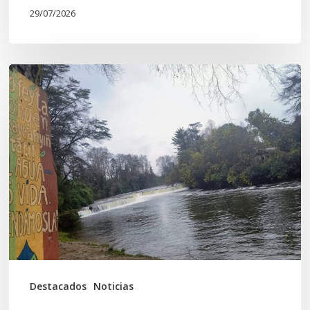
29/07/2026
En
defensa
del
Salto
Donguil
y
el
territorio
Kuzpe
Mapu
Destacados
Noticias