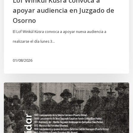
apoyar audiencia en Juzgado de
Osorno
El Lof Winkül Küsra convoca a apoyar nueva audiencia a
realizarse el día lunes 3…
01/08/2026
Chawrakawin:
Palimpsesto
explora
a
través