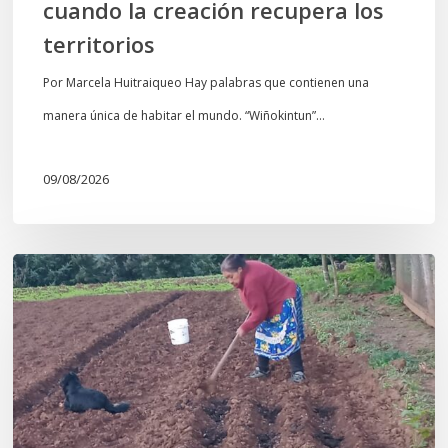
cuando la creación recupera los
territorios
Por Marcela Huitraiqueo Hay palabras que contienen una
manera única de habitar el mundo. “Wiñokintun”…
09/08/2026
«La
privatización
de
las
semillas
constituye