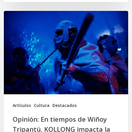
Opinión:
En
tiempos
de
Wiñoy
Tripantü,
KOLLONG
impacta
la
cultura
Artículos
Cultura
Destacados
local
Opinión: En tiempos de Wiñoy
Tripantü, KOLLONG impacta la