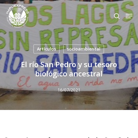
Skip
Men
search
to
Close
main
Menu
content
Artículos
socioambiental
El río San Pedro y su tesoro
biológico ancestral
16/07/2021