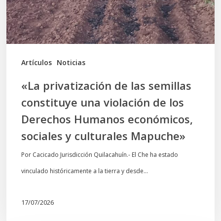
una
violación
de
los
Artículos
Noticias
Derechos
«La privatización de las semillas
Humanos
constituye una violación de los
económicos,
Derechos Humanos económicos,
sociales
sociales y culturales Mapuche»
y
culturales
Por Cacicado Jurisdicción Quilacahuín.- El Che ha estado
Mapuche»
vinculado históricamente a la tierra y desde…
17/07/2026