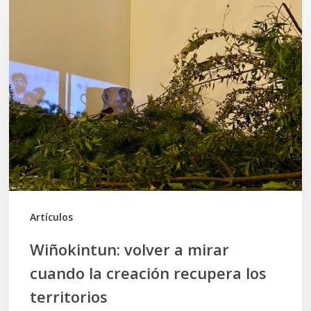
Wiñokintun:
volver
a
mirar
cuando
la
creación
recupera
los
territorios
Artículos
Wiñokintun: volver a mirar
cuando la creación recupera los
territorios