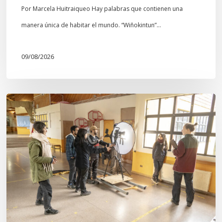
Por Marcela Huitraiqueo Hay palabras que contienen una
manera única de habitar el mundo. “Wiñokintun”…
09/08/2026
Toda
el
agua
del
mar:
largometraje
de
ficción