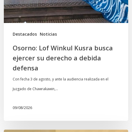
su
derecho
a
debida
Destacados
Noticias
defensa
Osorno: Lof Winkul Kusra busca
ejercer su derecho a debida
defensa
Con fecha 3 de agosto, y ante la audiencia realizada en el
Juzgado de Chawrakawin,…
09/08/2026