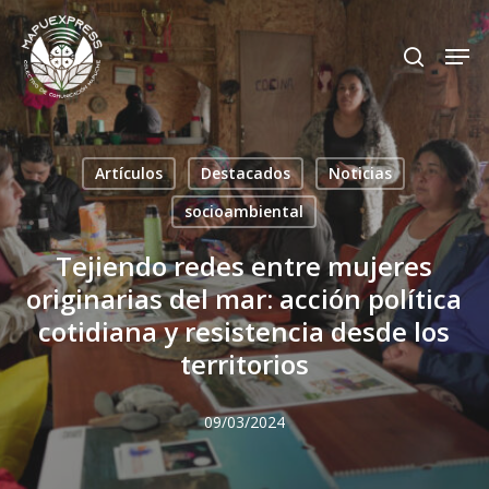
Skip
Men
search
to
Close
main
Menu
content
Artículos
Destacados
Noticias
socioambiental
Tejiendo redes entre mujeres
originarias del mar: acción política
cotidiana y resistencia desde los
territorios
09/03/2024