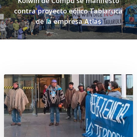
Koiwin de Compu se manifestó
contra proyecto eólico Tablaruca
de la empresa Atlas
Related Posts
Osorno:
Lof
Winkul
Kusra
busca
ejercer