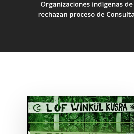
Organizaciones indígenas de
rechazan proceso de Consulta
Related Posts
Lof
Winkül
Küsra
convoca