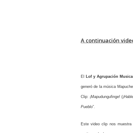
A continuación vid
El
Lof y Agrupación Music
generó de la música Mapuche f
Clip: ¡Mapudungufinge! (¡Habl
Pueblo
”.
Este video clip nos muestra