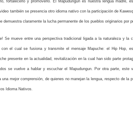
rlo, fortalecerlo y promoverlo. El Mapudungun es nuestra lengua madre, e
ideo también se presencia otro idioma nativo con la participación de Kawesq
e demuestra claramente la lucha permanente de los pueblos originarios por pr
! Se mueve entre una perspectiva tradicional ligada a la naturaleza y la 
l con el cual se fusiona y transmite el mensaje Mapuche: el Hip Hop, est
uche presente en la actualidad, revitalización en la cual han sido parte pro
dos se vuelve a hablar y escuchar el Mapudungun. Por otra parte, este vi
 a una mejor comprensión, de quienes no manejan la lengua, respecto de la pr
 los Idioma Nativos.