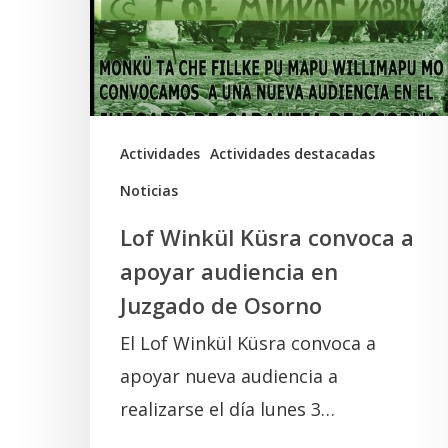
a
apoyar
audiencia
en
Juzgado
Actividades
Actividades destacadas
de
Noticias
Osorno
Lof Winkül Küsra convoca a
apoyar audiencia en
Juzgado de Osorno
El Lof Winkül Küsra convoca a
apoyar nueva audiencia a
realizarse el día lunes 3…