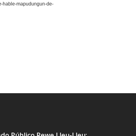
e-hable-mapudungun-de-
do Público Rewe Lleu-Lleu: