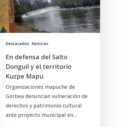
onguil
l
erritorio
uzpe
Destacados
Noticias
Mapu
En defensa del Salto
Donguil y el territorio
Kuzpe Mapu
Organizaciones mapuche de
Gorbea denuncian vulneración de
derechos y patrimonio cultural
ante proyecto municipal en…