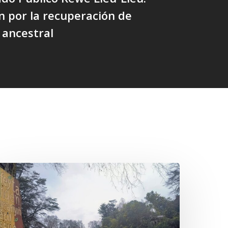
n por la recuperación de
o ancestral
n
efensa
el
alto