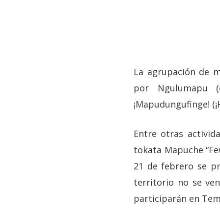
La agrupación de m
por Ngulumapu (
¡Mapudungufinge! (
Entre otras activi
tokata Mapuche “Fewl
21 de febrero se p
territorio no se ven
Hit enter to search or ESC to close
participarán en Te