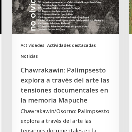
través
D
del
y
arte
e
las
t
tensiones
K
Actividades
Actividades destacadas
documentales
Noticias
en
Chawrakawin: Palimpsesto
la
explora a través del arte las
memoria
tensiones documentales en
Mapuche
la memoria Mapuche
Chawrakawin/Osorno: Palimpsesto
explora a través del arte las
tensiones documentales en la