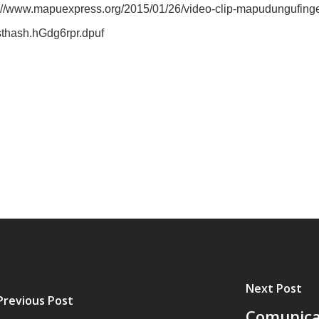
/www.mapuexpress.org/2015/01/26/video-clip-mapudungufing
thash.hGdg6rpr.dpuf
Next Post
Previous Post
Comunica