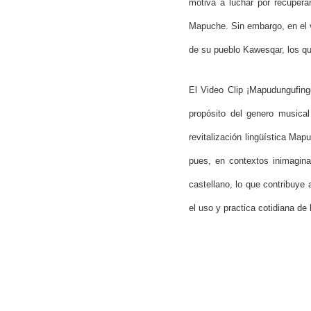
motiva a luchar por recupera
Mapuche. Sin embargo, en el v
de su pueblo Kawesqar, los qu
El Video Clip ¡Mapudungufinge
propósito del genero musica
revitalización lingüística Map
pues, en contextos inimagina
castellano, lo que contribuye
el uso y practica cotidiana de