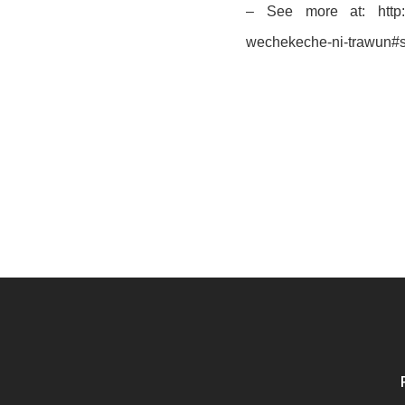
– See more at: http:/
wechekeche-ni-trawun#s