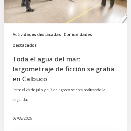
de
ficción
se
graba
Actividades destacadas
Comunidades
en
Destacados
Calbuco
Toda el agua del mar:
largometraje de ficción se graba
en Calbuco
Entre el 28 de julio y el 7 de agosto se está realizando la
segunda…
03/08/2026