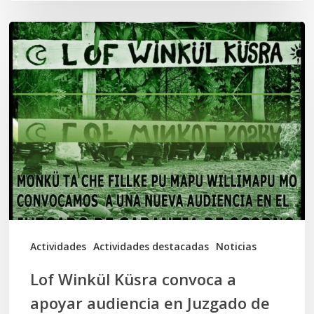
Lof
Winkül
Küsra
convoca
a
apoyar
audiencia
en
Juzgado
de
Actividades
Actividades destacadas
Noticias
Osorno
Lof Winkül Küsra convoca a
apoyar audiencia en Juzgado de