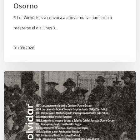
Osorno
El Lof Winkül Küsra convoca a apoyar nueva audiencia a
realizarse el día lunes 3…
01/08/2026
Chawrakawin:
Palimpsesto
explora
a
través
del
arte