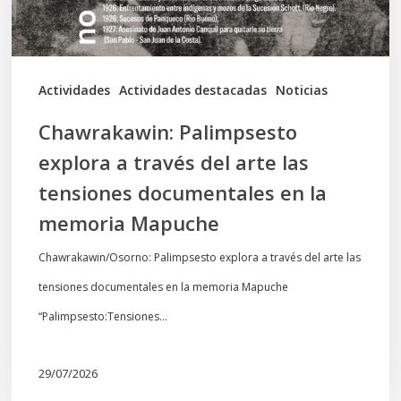
las
tensiones
documentales
Actividades
Actividades destacadas
Noticias
en
Chawrakawin: Palimpsesto
la
explora a través del arte las
memoria
tensiones documentales en la
Mapuche
memoria Mapuche
Chawrakawin/Osorno: Palimpsesto explora a través del arte las
tensiones documentales en la memoria Mapuche
“Palimpsesto:Tensiones…
29/07/2026