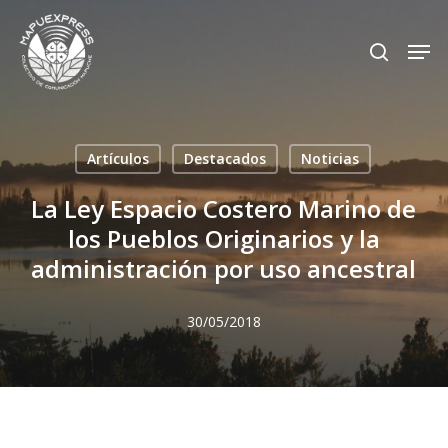
Skip
Men
search
to
Close
main
Menu
content
Artículos
Destacados
Noticias
La Ley Espacio Costero Marino de
los Pueblos Originarios y la
administración por uso ancestral
30/05/2018