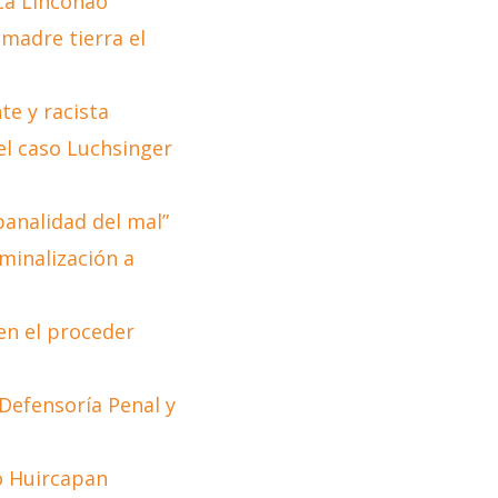
ca Linconao
 madre tierra el
te y racista
el caso Luchsinger
banalidad del mal”
minalización a
en el proceder
 Defensoría Penal y
ao Huircapan