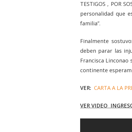
TESTIGOS , POR SOS
personalidad que e
familia”.
Finalmente sostuv
deben parar las inj
Francisca Linconao s
continente esperamo
VER:
CARTA A LA P
VER VIDEO INGRESO