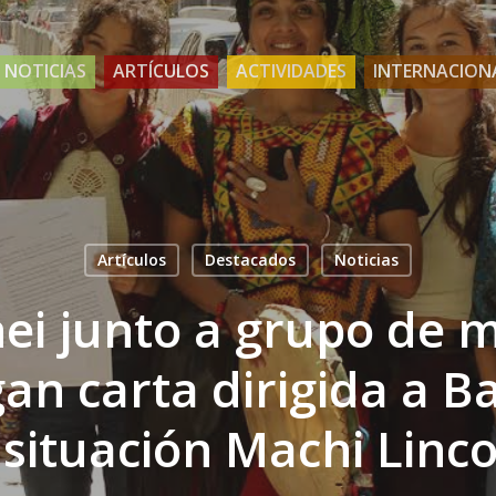
NOTICIAS
ARTÍCULOS
ACTIVIDADES
INTERNACION
Artículos
Destacados
Noticias
i junto a grupo de 
an carta dirigida a B
 situación Machi Linc