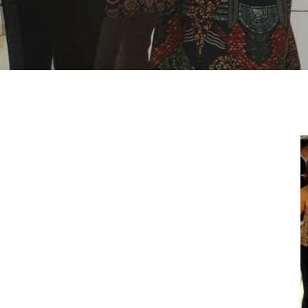
Hit enter to search or ESC to close