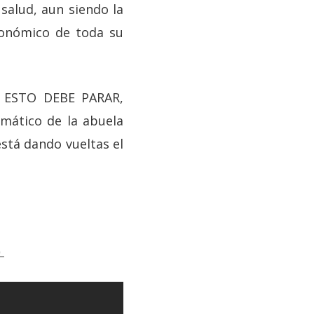
alud, aun siendo la
conómico de toda su
e ESTO DEBE PARAR,
emático de la abuela
está dando vueltas el
)