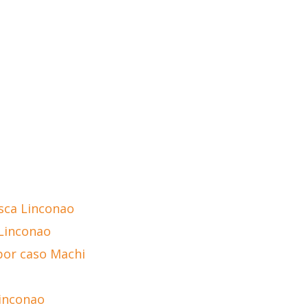
isca Linconao
 Linconao
por caso Machi
Linconao