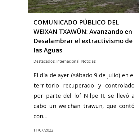
COMUNICADO PÚBLICO DEL
WEIXAN TXAWÜN: Avanzando en
Desalambrar el extractivismo de
las Aguas
Destacados
,
Internacional
,
Noticias
El día de ayer (sábado 9 de julio) en el
territorio recuperado y controlado
por parte del lof Nilpe II, se llevó a
cabo un weichan trawun, que contó
con…
Hit enter to search or ESC to close
11/07/2022