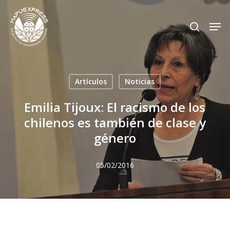
Skip
Men
search
to
Close
main
Menu
content
Artículos
Noticias
Emilia Tijoux: El racismo de los
chilenos es también de clase y
género
05/02/2016