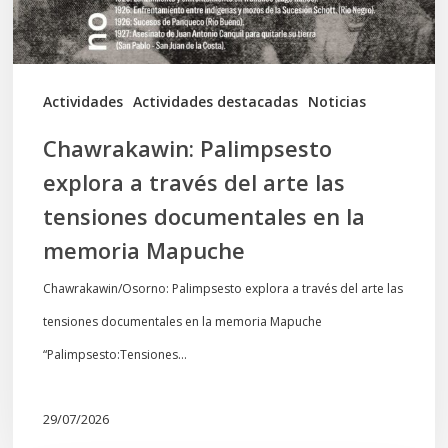
las
tensiones
documentales
Actividades
Actividades destacadas
Noticias
en
Chawrakawin: Palimpsesto
la
explora a través del arte las
memoria
tensiones documentales en la
Mapuche
memoria Mapuche
Chawrakawin/Osorno: Palimpsesto explora a través del arte las
tensiones documentales en la memoria Mapuche
“Palimpsesto:Tensiones…
29/07/2026