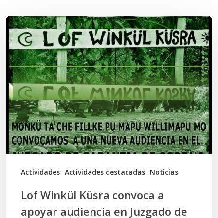
Lof
Winkül
Küsra
convoca
a
apoyar
audiencia
en
Juzgado
de
Actividades
Actividades destacadas
Noticias
Osorno
Lof Winkül Küsra convoca a
apoyar audiencia en Juzgado de