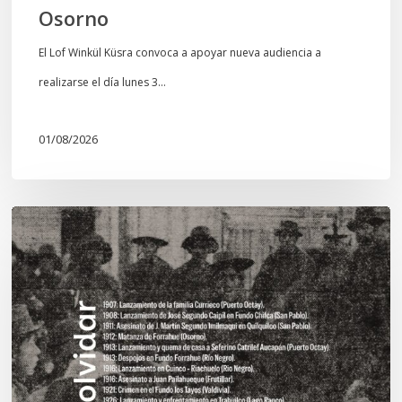
Osorno
El Lof Winkül Küsra convoca a apoyar nueva audiencia a
realizarse el día lunes 3…
01/08/2026
Chawrakawin:
Palimpsesto
explora
a
través
del
arte