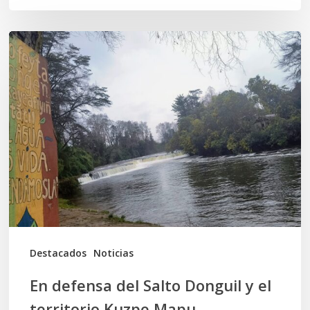
En
defensa
del
Salto
Donguil
y
el
territorio
Kuzpe
Mapu
Destacados
Noticias
En defensa del Salto Donguil y el
territorio Kuzpe Mapu