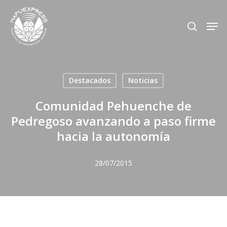
Skip
Men
search
to
Close
main
Menu
content
Destacados
Noticias
Comunidad Pehuenche de
Pedregoso avanzando a paso firme
hacia la autonomía
28/07/2015