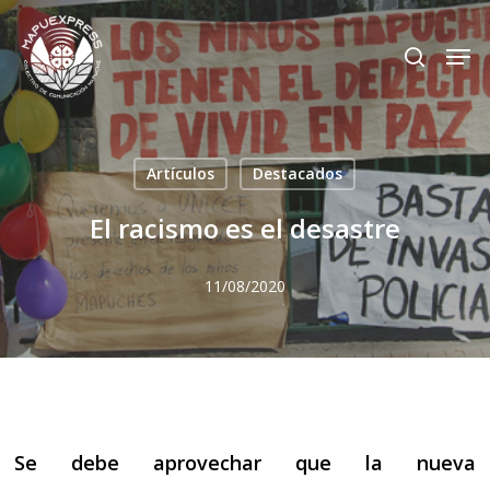
Skip
Men
search
to
Close
main
Menu
content
Artículos
Destacados
El racismo es el desastre
11/08/2020
Se debe aprovechar que la nueva