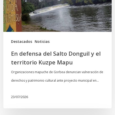
y
el
territorio
Kuzpe
Mapu
Destacados
Noticias
En defensa del Salto Donguil y el
territorio Kuzpe Mapu
Organizaciones mapuche de Gorbea denuncian vulneración de
derechos y patrimonio cultural ante proyecto municipal en…
23/07/2026