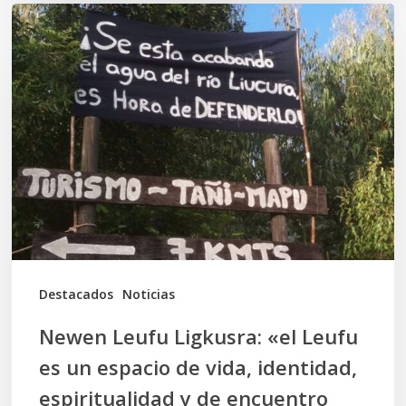
Newen
Leufu
Ligkusra:
«el
Leufu
es
un
espacio
de
vida,
Destacados
Noticias
identidad,
Newen Leufu Ligkusra: «el Leufu
espiritualidad
es un espacio de vida, identidad,
y
espiritualidad y de encuentro
de