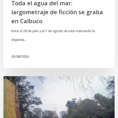
Toda el agua del mar:
largometraje de ficción se graba
en Calbuco
Entre el 28 de julio y el 7 de agosto se está realizando la
segunda…
03/08/2026
En
defensa
del
Salto
Donguil