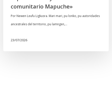
comunitario Mapuche»
encuentro
comunitario
Por Newen Leufu Ligkusra. Mari mari, pu lonko, pu autoridades
Mapuche»
ancestrales del territorio, pu lamngen,…
23/07/2026