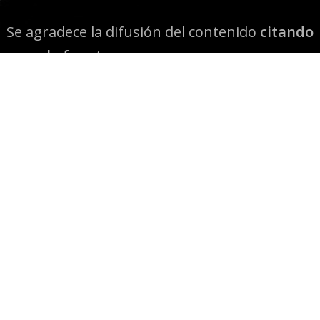
Se agradece la difusión del contenido
citando
la fuente www.mapuexpress.org
Desde el año 2000, ejerciendo el derecho a la
comunicación Mapuche en Wallmapu.
© 2026 Mapuexpress.