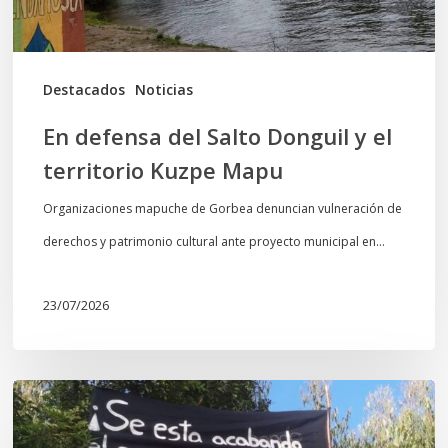
territorio
Kuzpe
Mapu
Destacados
Noticias
En defensa del Salto Donguil y el
territorio Kuzpe Mapu
Organizaciones mapuche de Gorbea denuncian vulneración de
derechos y patrimonio cultural ante proyecto municipal en…
23/07/2026
Newen
Leufu