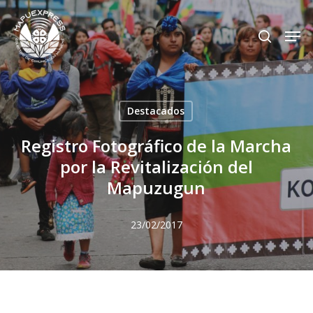
Skip
Men
search
to
Close
main
Menu
content
Destacados
Registro Fotográfico de la Marcha
por la Revitalización del
Mapuzugun
23/02/2017