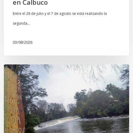
en Calbuco
Entre el 28 de julio y el 7 de agosto se está realizando la
segunda…
03/08/2026
En
defensa
del
Salto
Donguil
y
el