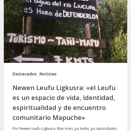
Ligkusra:
«el
Leufu
es
un
espacio
de
vida,
Destacados
Noticias
identidad,
Newen Leufu Ligkusra: «el Leufu
espiritualidad
es un espacio de vida, identidad,
y
espiritualidad y de encuentro
de
comunitario Mapuche»
encuentro
comunitario
Por Newen Leufu Ligkusra. Mari mari, pu lonko, pu autoridades