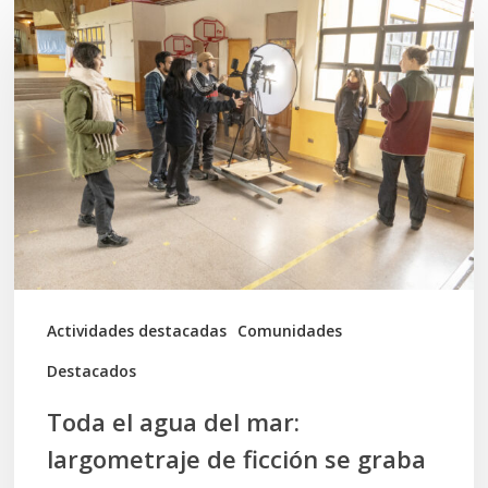
el
agua
del
mar:
largometraje
de
ficción
se
graba
Actividades destacadas
Comunidades
en
Destacados
Calbuco
Toda el agua del mar:
largometraje de ficción se graba