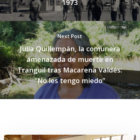
1973
Next Post
Julia Quillempán, la comunera
amenazada de muerte en
Tranguil tras Macarena Valdés:
“No les tengo miedo”
Related Posts
Toda